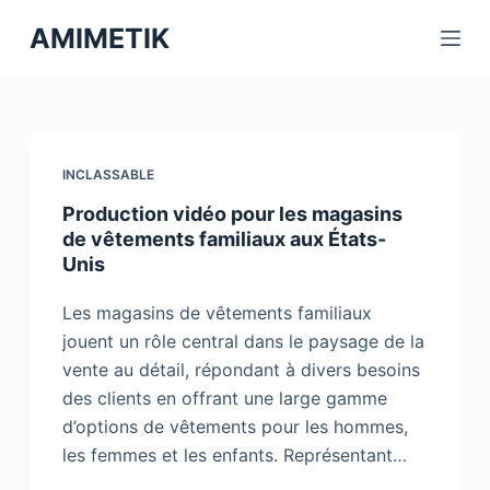
P
AMIMETIK
a
s
s
e
r
INCLASSABLE
a
Production vidéo pour les magasins
u
de vêtements familiaux aux États-
c
Unis
o
n
Les magasins de vêtements familiaux
t
jouent un rôle central dans le paysage de la
e
vente au détail, répondant à divers besoins
n
des clients en offrant une large gamme
u
d’options de vêtements pour les hommes,
les femmes et les enfants. Représentant…